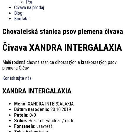
Psi
Čivava na predaj
Blog
Kontakt
Chovatelská stanica psov plemena čivava
Čivava XANDRA INTERGALAXIA
Malá rodinná chovná stanica dlhosrstých a krátkosrstých psov
plemena Čičáv
Kontaktujte nás
XANDRA INTERGALAXIA
Meno:
XANDRA INTERGALAXIA
Dátum narodenia:
20.10.2019
Patela:
0/0
Srdce:
Heart chest clear / čisté
Fontanela:
uzavretá
Zuby:
6x6 nožnice