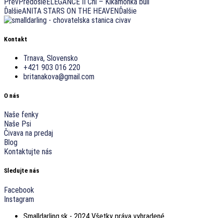
Prev
Predošlé
ELEGANCE II Chi – Kikamonka bull
Ďalšie
ANITA STARS ON THE HEAVEN
Ďalšie
Kontakt
Trnava, Slovensko
+421 903 016 220
britanakova@gmail.com
O nás
Naše fenky
Naše Psi
Čivava na predaj
Blog
Kontaktujte nás
Sledujte nás
Facebook
Instagram
Smalldarling.sk - 2024 Všetky práva vyhradené.